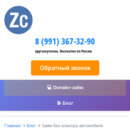
8 (991) 367-32-90
круглосуточно, бесплатно по России
Обратный звонок
💻 Онлайн-займ
📝 Блог
Главная
→
Блог
→
Займ без осмотра автомобиля