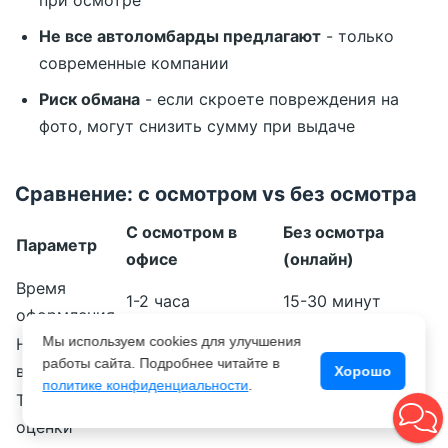
при осмотре
Не все автоломбарды предлагают
- только
современные компании
Риск обмана
- если скроете повреждения на
фото, могут снизить сумму при выдаче
Сравнение: с осмотром vs без осмотра
С осмотром в
Без осмотра
Параметр
офисе
(онлайн)
Время
1-2 часа
15-30 минут
оформления
Мы используем cookies для улучшения
Нужно ехать
Да
Нет
работы сайта. Подробнее читайте в
в офис
Хорошо
политике конфиденциальности
.
Точность
100%
95%
оценки