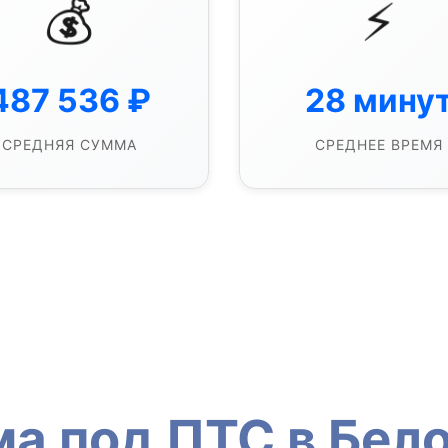
💰
⚡
487 536
₽
28
мину
СРЕДНЯЯ СУММА
СРЕДНЕЕ ВРЕМЯ
ма под ПТС в Бел