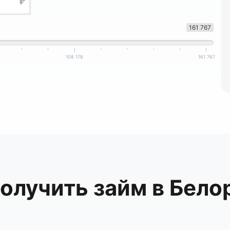
161 767
108 178
161 767
получить займ в Бело