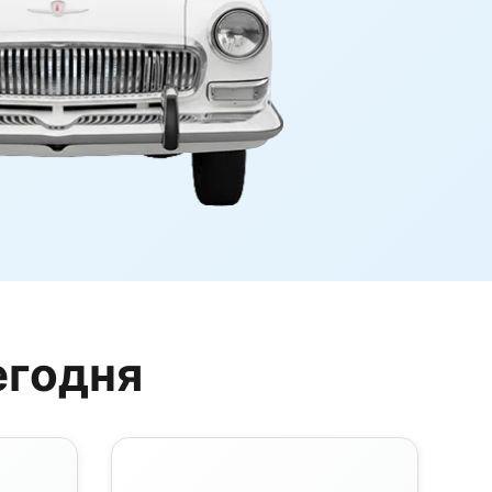
егодня