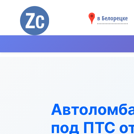
в Белорецке
Автоломба
под ПТС от