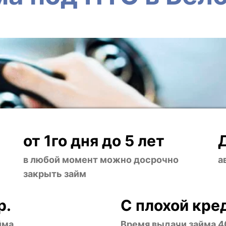
от 1го дня до 5 лет
в любой момент можно досрочно
а
закрыть займ
р.
С плохой кре
йма
Время выдачи займа 4