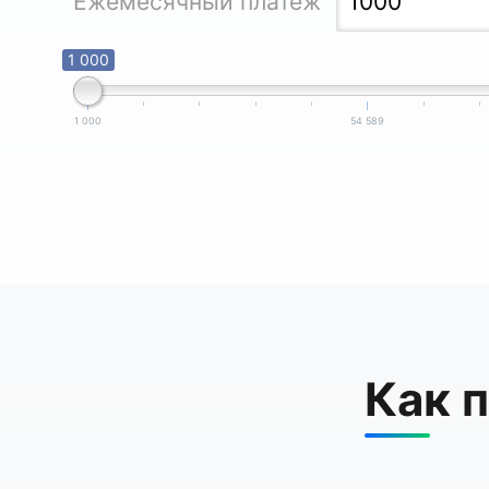
Ежемесячный платеж
1 000
1 000
54 589
Как 