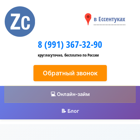
в Ессентуках
8 (991) 367-32-90
круглосуточно, бесплатно по России
Обратный звонок
💻 Онлайн-займ
📝 Блог