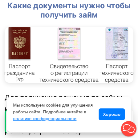
Какие документы нужно чтобы
получить займ
Для получения решения по займу
Мы используем cookies для улучшения
необходимы всего 3 документа:
работы сайта. Подробнее читайте в
Хорошо
Алексей М. из Москва
Паспорт + свидетельство о
политике конфиденциальности
.
А
Получил 450 000 ₽ 15 минут назад
регистрации + паспорт