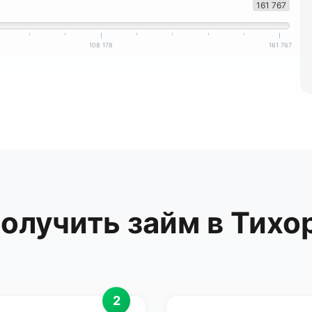
161 767
108 178
161 767
получить займ в Тихо
2