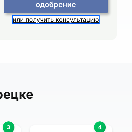
одобрение
или получить консультацию
рецке
3
4