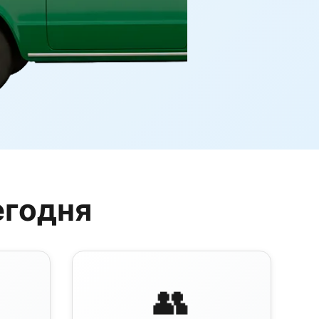
егодня
👥