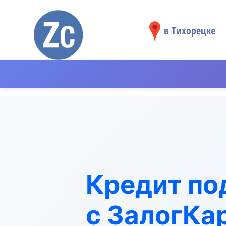
в Тихорецке
Кредит под
с ЗалогКа