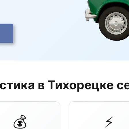
стика в Тихорецке с
💰
⚡