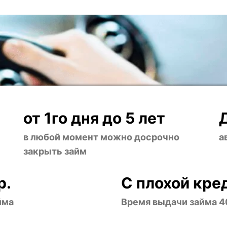
от 1го дня до 5 лет
в любой момент можно досрочно
а
закрыть займ
р.
С плохой кре
йма
Время выдачи займа 4