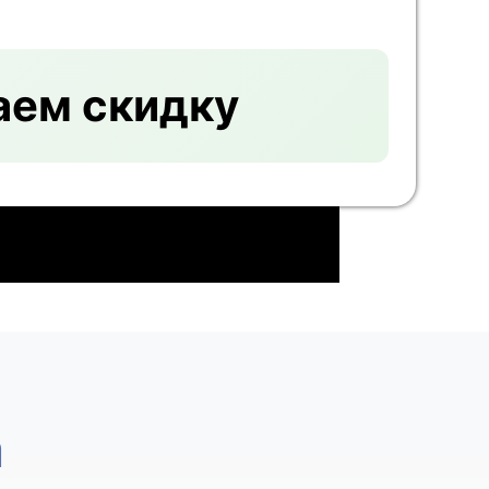
аем скидку
а