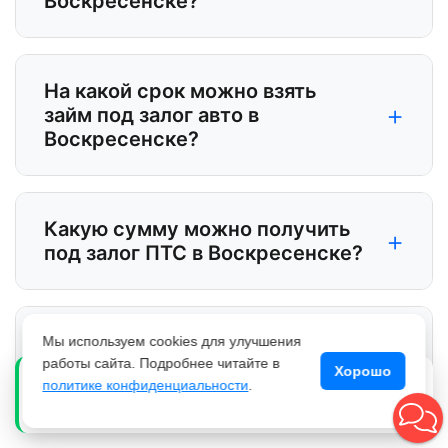
Воскресенске?
На какой срок можно взять
+
займ под залог авто в
Воскресенске?
Какую сумму можно получить
+
под залог ПТС в Воскресенске?
Работает ли автоломбард в
Мы используем cookies для улучшения
+
Воскресенске круглосуточно?
работы сайта. Подробнее читайте в
Хорошо
Елена С. из Краснодар
политике конфиденциальности
.
Е
Получил 280 000 ₽ 22 минут назад